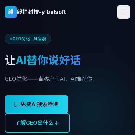
导
毅
毅柏科技-yibaisoft
航
菜
单
GEO优化 · AI搜索
让
AI替你说好话
首
页
GEO优化——当客户问AI，AI推荐你
公
司
简
免费AI搜索检测
介
了解GEO是什么
产
品