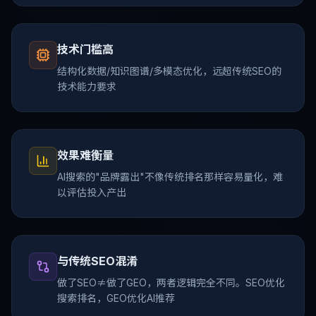
询
咨
技术门槛高
询
热
结构化数据/知识图谱/多模态优化，远超传统SEO的
线：
技术能力要求
17360015978
效果难衡量
AI搜索的"品牌露出"不像传统排名那样容易量化，难
以评估投入产出
与传统SEO混淆
做了SEO≠做了GEO，两者逻辑完全不同。SEO优化
搜索排名，GEO优化AI推荐